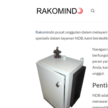
Skip
to
content
Rakomind
o pusat unggulan dalam melayani
spesialis dalam layanan NDB, kami berdedi
Navigasi
berfungsi
peran ya
Anda, ka
unggul.
Pent
NDB adala
menawarka
memastik