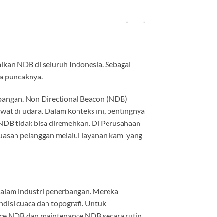
-
-
kan NDB di seluruh Indonesia. Sebagai
ja puncaknya.
rbangan. Non Directional Beacon (NDB)
at di udara. Dalam konteks ini, pentingnya
NDB tidak bisa diremehkan. Di Perusahaan
asan pelanggan melalui layanan kami yang
 dalam industri penerbangan. Mereka
disi cuaca dan topografi. Untuk
ice NDB dan maintenance NDB secara rutin.