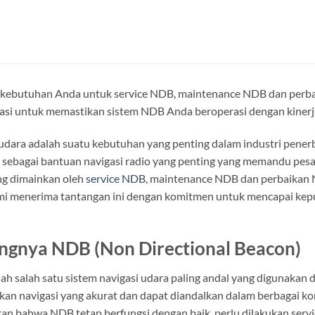
 kebutuhan Anda untuk service NDB, maintenance NDB dan perbai
kasi untuk memastikan sistem NDB Anda beroperasi dengan kiner
 udara adalah suatu kebutuhan yang penting dalam industri pene
 sebagai bantuan navigasi radio yang penting yang memandu pesaw
ng dimainkan oleh
service NDB
, maintenance NDB dan perbaikan 
mi menerima tantangan ini dengan komitmen untuk mencapai kepu
ingnya NDB
(Non Directional Beacon)
h salah satu sistem navigasi udara paling andal yang digunakan
n navigasi yang akurat dan dapat diandalkan dalam berbagai kon
an bahwa NDB tetap berfungsi dengan baik, perlu dilakukan serv