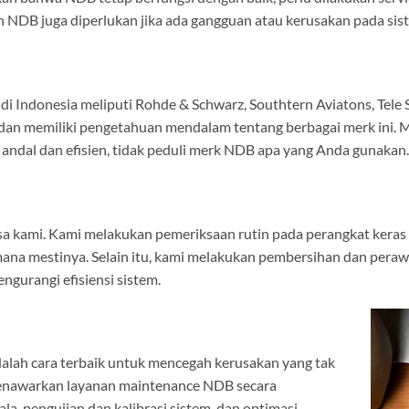
 NDB juga diperlukan jika ada gangguan atau kerusakan pada sis
ndonesia meliputi Rohde & Schwarz, Southtern Aviatons, Tele Sup
nal dan memiliki pengetahuan mendalam tentang berbagai merk ini.
ndal dan efisien, tidak peduli merk NDB apa yang Anda gunakan.
sa kami. Kami melakukan pemeriksaan rutin pada perangkat kera
na mestinya. Selain itu, kami melakukan pembersihan dan peraw
urangi efisiensi sistem.
alah cara terbaik untuk mencegah kerusakan yang tak
 menawarkan layanan maintenance NDB secara
a, pengujian dan kalibrasi sistem, dan optimasi