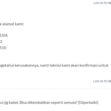
LOG IN TO R
ke alamat kami:
ESIA
32
0510
getahui kerusakannya, nanti teknisi kami akan konfirmasi untuk
LOG IN TO R
 jig kabel. Bisa dikembalikan seperti semula? [Diperbaiki]