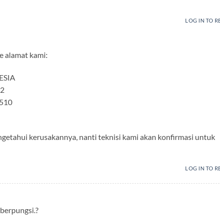
LOG IN TO R
ke alamat kami:
ESIA
32
0510
getahui kerusakannya, nanti teknisi kami akan konfirmasi untuk
LOG IN TO R
 berpungsi.?