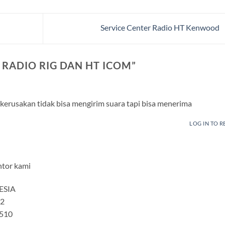
Service Center Radio HT Kenwood
 RADIO RIG DAN HT ICOM
”
N.kerusakan tidak bisa mengirim suara tapi bisa menerima
LOG IN TO R
ntor kami
ESIA
32
0510