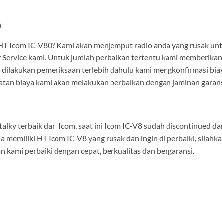
0
 HT Icom IC-V80? Kami akan menjemput radio anda yang rusak un
 Service kami. Untuk jumlah perbaikan tertentu kami memberikan
h dilakukan pemeriksaan terlebih dahulu kami mengkonfirmasi bia
katan biaya kami akan melakukan perbaikan dengan jaminan garans
alky terbaik dari Icom, saat ini Icom IC-V8 sudah discontinued da
da memiliki HT Icom IC-V8 yang rusak dan ingin di perbaiki, silahk
 kami perbaiki dengan cepat, berkualitas dan bergaransi.