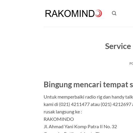
Skip
to
content
Service
P
Bingung mencari tempat s
Untuk memperbaiki radio rig dan handy tal
kami di (021) 4211477 atau (021) 4212697 a
rusak langsung ke :
RAKOMINDO
Jl. Ahmad Yani Komp Patra II No. 32