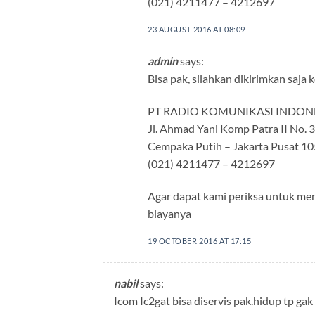
(021) 4211477 – 4212697
23 AUGUST 2016 AT 08:09
admin
says:
Bisa pak, silahkan dikirimkan saja 
PT RADIO KOMUNIKASI INDON
Jl. Ahmad Yani Komp Patra II No. 
Cempaka Putih – Jakarta Pusat 1
(021) 4211477 – 4212697
Agar dapat kami periksa untuk men
biayanya
19 OCTOBER 2016 AT 17:15
nabil
says:
Icom Ic2gat bisa diservis pak.hidup tp gak