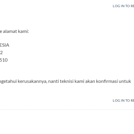
LOG IN TO R
ke alamat kami:
ESIA
32
0510
getahui kerusakannya, nanti teknisi kami akan konfirmasi untuk
LOG IN TO R